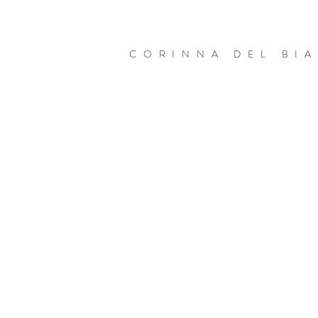
CORINNA DEL BI
Culturas insulares
Ambasciata
d'Italia
Brasilia
Italian
Cultural
Institute
Sao
Paulo
Festival
da
Fotografia
de
São
Paulo
(Brazil)